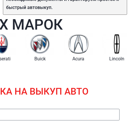
быстрый
автовыкуп
.
Х МАРОК
i
Buick
Acura
Lincoln
КА НА ВЫКУП АВТО