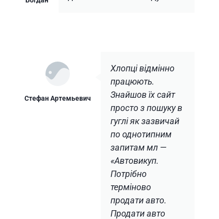
Богдан
Хлопці відмінно
працюють.
Знайшов їх сайт
Стефан Артемьевич
просто з пошуку в
гуглі як зазвичай
по однотипним
запитам мл —
«Автовикуп.
Потрібно
терміново
продати авто.
Продати авто