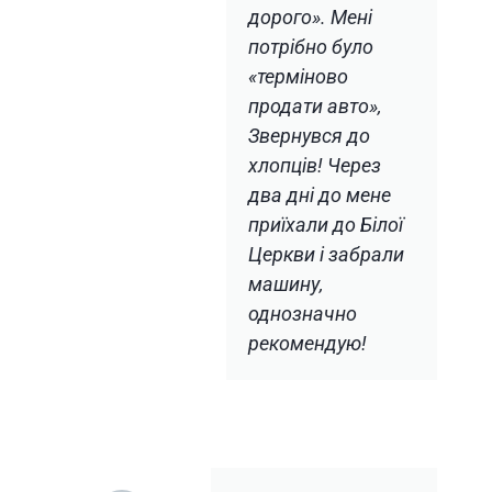
дорого». Мені
потрібно було
«терміново
продати авто»,
Звернувся до
хлопців! Через
два дні до мене
приїхали до Білої
Церкви і забрали
машину,
однозначно
рекомендую!