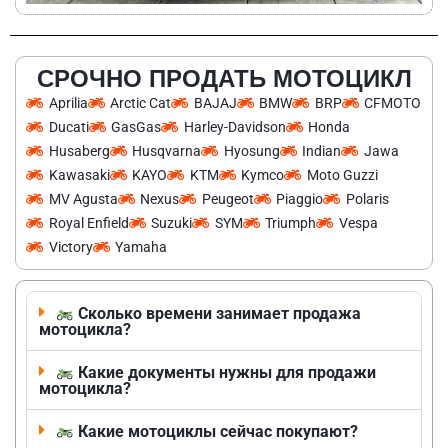
СРОЧНО ПРОДАТЬ МОТОЦИКЛ
Aprilia
Arctic Cat
BAJAJ
BMW
BRP
CFMOTO
Ducati
GasGas
Harley-Davidson
Honda
Husaberg
Husqvarna
Hyosung
Indian
Jawa
Kawasaki
KAYO
KTM
Kymco
Moto Guzzi
MV Agusta
Nexus
Peugeot
Piaggio
Polaris
Royal Enfield
Suzuki
SYM
Triumph
Vespa
Victory
Yamaha
Сколько времени занимает продажа
мотоцикла?
Какие документы нужны для продажи
мотоцикла?
Какие мотоциклы сейчас покупают?