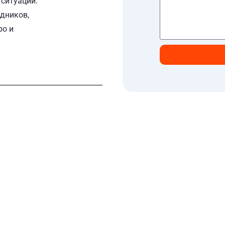
ситуации.
дников,
ро и