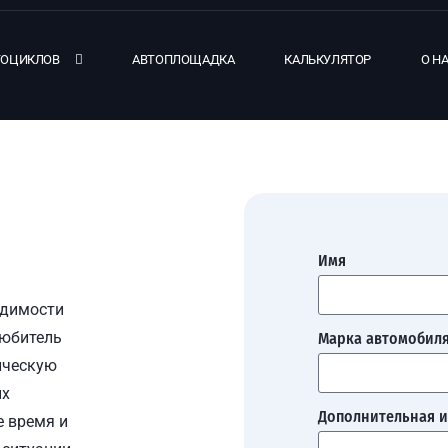
ТОЦИКЛОВ
АВТОПЛОЩАДКА
КАЛЬКУЛЯТОР
О Н
Имя
одимости
любитель
Марка автомобил
ическую
ых
Дополнительная 
е время и