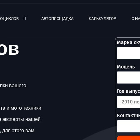
ТОЦИКЛОВ
АВТОПЛОЩАДКА
КАЛЬКУЛЯТОР
О Н
ов
Марка ск
Модель
упки вашего
Год выпу
а и мото техники
Контактн
е эксперты нашей
 для этого вам