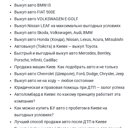
Выкуп авто BMW I3
Выкуп авто FIAT 500E
Выкуп авто VOLKSWAGEN E-GOLF
Выкуп Nissan LEAF на максимально выгодных условиях
Выкуп авто Skoda, Volkswagen, Audi, BMW
Выкуп авто Honda (Хонда), Nissan, Lexus, Acura, Mitsubishi
Автовыкуп (Тойота) в Киеве — выкуп Toyota.
Быстрый и выгодный выкуп авто Mercedes, Bentley,
Porsche, Infiniti, Cadillac
Продажа машин Киев. Как подобрать авто и не только
Выкуп авто Chevrolet (Шевроле), Ford, Dodge, Chrysler, Jeep
Выкуп авто не на ходу — любое состояние
Юридическая и правовая помощь при ДТП — залог успеха
Автоломбард в Киеве: по какому принципу работает эта
компания?
Как можно купить БУ авто с пробегом в Киеве на
выгодных условиях?
Лучший способ продажи авто после ДТП в Киеве