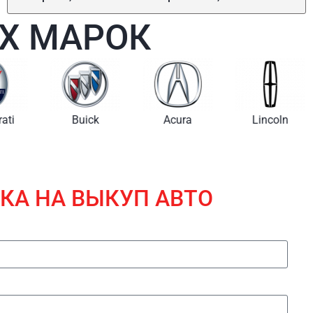
Х МАРОК
i
Buick
Acura
Lincoln
КА НА ВЫКУП АВТО