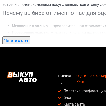
встречи с потенциальными покупателями, подготовку до
Почему выбирают именно нас для оце
Мгновенная оценка
— предварительная стоимость о
Прозрачные условия
— все этапы сделки полностью
Гибкий подход
— готовы приехать к вам в любую точ
Читать далее
Честные цены
— предлагаем до 95% от рыночной ст
Безопасность
— официальный договор, защита персо
Любое состояние автомобиля
— мы выкупаем авто по
Кому подойдет оценить авто в Корчев
Главная
Оценить авто в Ко
Киев
Услуга оценить авто в Корчеватое, Киев актуальна для:
Политика конфиденциа
Владельцев автомобилей после аварии, когда восс
Блог
Людей, которым срочно нужны деньги — мы предлаг
Карта сайта