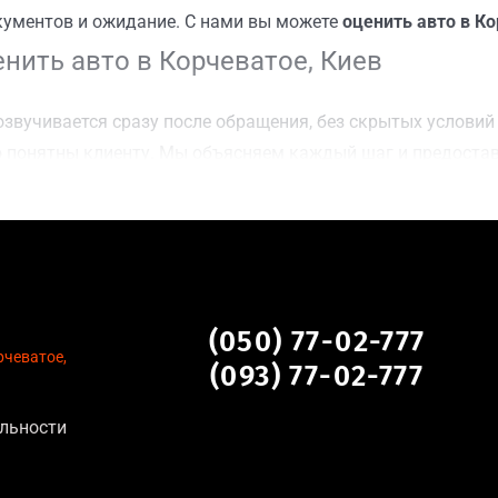
кументов и ожидание. С нами вы можете
оценить авто в Ко
нить авто в Корчеватое, Киев
звучивается сразу после обращения, без скрытых условий 
 понятны клиенту. Мы объясняем каждый шаг и предоста
ку Корчеватое, Киев для осмотра авто и заключения сдел
оимости даже за авто после аварии или с пробегом;
нальных данных, отсутствие посредников и “серых” схем;
сле ДТП, неисправные, не на ходу, с запретом на регистр
атое, Киев
(050) 77-02-777
рчеватое,
(093) 77-02-777
льности
тановление экономически нецелесообразно;
аем выплату сразу после подписания договора;