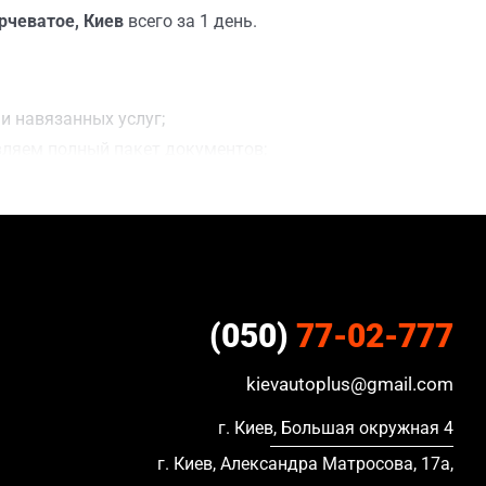
рчеватое, Киев
всего за 1 день.
и навязанных услуг;
вляем полный пакет документов;
ки;
ацию, в кредите и с просроченной страховкой.
(050)
77-02-777
kievautoplus@gmail.com
г. Киев, Большая окружная 4
г. Киев, Александра Матросова, 17а,