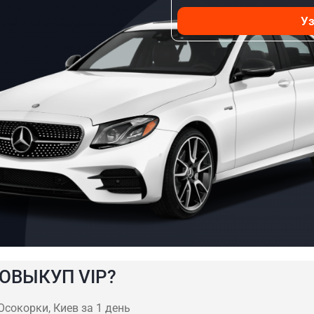
Уз
ОВЫКУП VIP?
сокорки, Киев за 1 день