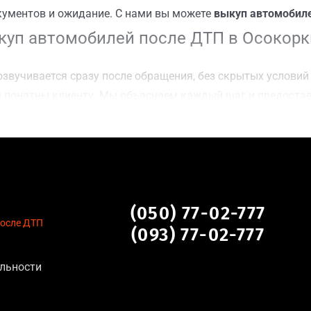
кументов и ожидание. С нами вы можете
выкуп автомобиле
уп автомобилей после ДТП в Осокорк
звучивается сразу после обращения, без скрытых условий 
 понятны клиенту. Мы объясняем каждый шаг и предоста
ку Осокорки, Киев для осмотра авто и заключения сделки
оимости даже за авто после аварии или с пробегом;
нальных данных, отсутствие посредников и “серых” схем;
сле ДТП, неисправные, не на ходу, с запретом на регистр
сле ДТП в Осокорки, Киев
(050) 77-02-777
после ДТП
(093) 77-02-777
ктуальна для:
льности
тановление экономически нецелесообразно;
аем выплату сразу после подписания договора;