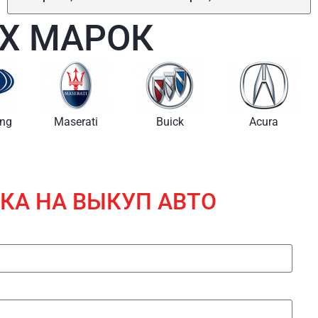
Х МАРОК
i
Buick
Acura
Lincoln
КА НА ВЫКУП АВТО