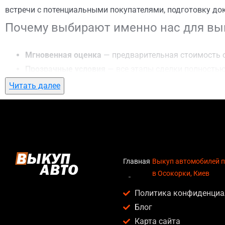
встречи с потенциальными покупателями, подготовку до
Почему выбирают именно нас для вык
Мгновенная оценка
— предварительная стоимость о
Прозрачные условия
— все этапы сделки полностью
Гибкий подход
— готовы приехать к вам в любую точ
Читать далее
Честные цены
— предлагаем до 95% от рыночной ст
Безопасность
— официальный договор, защита персо
Любое состояние автомобиля
— мы выкупаем авто по
Кому подойдет выкуп автомобилей по
Главная
Выкуп автомобилей 
в Осокорки, Киев
Услуга выкуп автомобилей после ДТП в Осокорки, Киев а
Политика конфиденциа
Владельцев автомобилей после аварии, когда восс
Блог
Людей, которым срочно нужны деньги — мы предлаг
Карта сайта