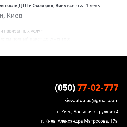
й после ДТП в Осокорки, Киев
всего за 1 день.
и, Киев
и навязанных услуг;
вляем полный пакет документов;
;
ацию, в кредите и с просроченной страховкой.
(050)
77-02-777
kievautoplus@gmail.com
г. Киев, Большая окружная 4
г. Киев, Александра Матросова, 17а,