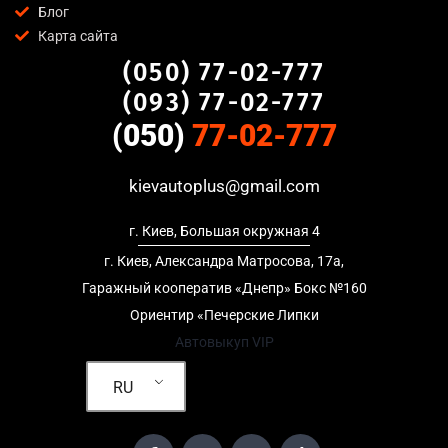
Блог
предоставляем полный пакет документов;
Карта сайта
Гибкий подход
— готовы приехать к вам в любую точку
(050) 77-02-777
Пуща-Водица, Киев для осмотра авто и заключения
сделки;
(093) 77-02-777
Честные цены
— предлагаем до 95% от рыночной
(050)
77-02-777
стоимости даже за авто после аварии или с пробегом;
Безопасность
— официальный договор, защита
kievautoplus@gmail.com
персональных данных, отсутствие посредников и “серых”
схем;
г. Киев, Большая окружная 4
Любое состояние автомобиля
— мы выкупаем авто после
ДТП, неисправные, не на ходу, с запретом на регистрацию,
г. Киев, Александра Матросова, 17а,
в кредите и с просроченной страховкой.
Гаражный кооператив «Днепр» Бокс №160
Ориентир «Печерские Липки
Кому подойдет автовыкуп в Пуща-Водица,
Автовыкуп VIP
Киев
RU
Услуга автовыкуп в Пуща-Водица, Киев актуальна для:
Владельцев автомобилей после аварии, когда