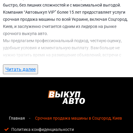
быстро, без лишних сложностей и с максимальной выгодой.
Компания “Автовыкуп VIP” более 15 лет предоставляет услуги
срочная продажа машины по всей Украине, включая Соцгород,
Киев, и заслуженно считается одним из лидеров на рынке
срочного выкупа авто.
Мы предлагаем профессиональный подход, честную оценку,
удобные условия и моментальную выплату. Вам больше не
нужно тратить время на размещение объявлений, встречи с
потенциальными покупателями, подготовку документов и
Читать далее
ожидание. С нами вы можете
срочная продажа машины в
Соцгород, Киев
всего за 1 день.
Почему выбирают именно нас для
срочная продажа машины в Соцгород,
Киев
Главная
Срочная продажа машины в Соцгород, Киев
Мгновенная оценка
— предварительная стоимость
озвучивается сразу после обращения, без скрытых
Политика конфиденциальности