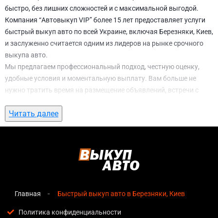
быстро, без лишних сложностей и с максимальной выгодой.
Компания “Автовыкуп VIP” более 15 лет предоставляет услуги
быстрый выкуп авто по всей Украине, включая Березняки, Киев,
и заслуженно считается одним из лидеров на рынке срочного
выкупа авто.
Мы предлагаем профессиональный подход, честную оценку,
удобные условия и моментальную выплату. Вам больше не
нужно тратить время на размещение объявлений, встречи с
потенциальными покупателями, подготовку документов и
Читать далее
ожидание. С нами вы можете
быстрый выкуп авто в Березняки,
Киев
всего за 1 день.
Почему выбирают именно нас для
быстрый выкуп авто в Березняки, Киев
Мгновенная оценка
— предварительная стоимость
озвучивается сразу после обращения, без скрытых
Главная
Быстрый выкуп авто в Березняки, Киев
условий и навязанных услуг;
Политика конфиденциальности
Прозрачные условия
— все этапы сделки полностью