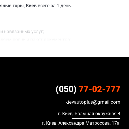
ряные горы, Киев
всего за 1 день.
и навязанных услуг;
вляем полный пакет документов;
делки;
ацию, в кредите и с просроченной страховкой.
(050)
77-02-777
kievautoplus@gmail.com
г. Киев, Большая окружная 4
г. Киев, Александра Матросова, 17а,