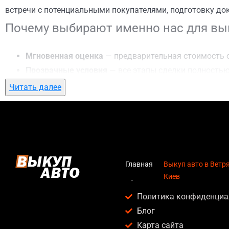
встречи с потенциальными покупателями, подготовку до
Почему выбирают именно нас для вык
Мгновенная оценка
— предварительная стоимость о
Прозрачные условия
— все этапы сделки полностью
Гибкий подход
— готовы приехать к вам в любую точ
Читать далее
Честные цены
— предлагаем до 95% от рыночной ст
Безопасность
— официальный договор, защита персо
Любое состояние автомобиля
— мы выкупаем авто по
Кому подойдет выкуп авто в Ветряные
Главная
Выкуп авто в Ветр
Киев
Услуга выкуп авто в Ветряные горы, Киев актуальна для:
Политика конфиденциа
Владельцев автомобилей после аварии, когда восс
Блог
Людей, которым срочно нужны деньги — мы предлаг
Карта сайта