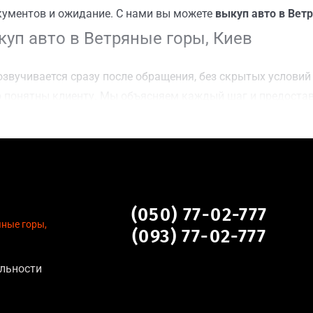
кументов и ожидание. С нами вы можете
выкуп авто в Вет
уп авто в Ветряные горы, Киев
звучивается сразу после обращения, без скрытых условий 
 понятны клиенту. Мы объясняем каждый шаг и предоста
ку Ветряные горы, Киев для осмотра авто и заключения с
оимости даже за авто после аварии или с пробегом;
нальных данных, отсутствие посредников и “серых” схем;
сле ДТП, неисправные, не на ходу, с запретом на регистр
 горы, Киев
(050) 77-02-777
яные горы,
(093) 77-02-777
льности
тановление экономически нецелесообразно;
аем выплату сразу после подписания договора;