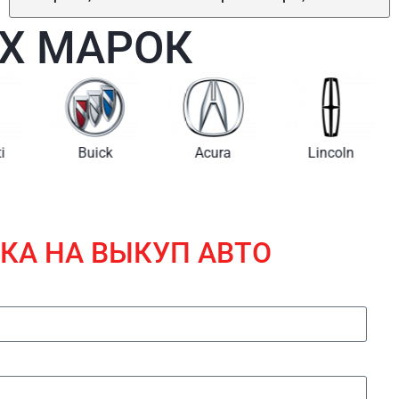
Х МАРОК
i
Buick
Acura
Lincoln
КА НА ВЫКУП АВТО