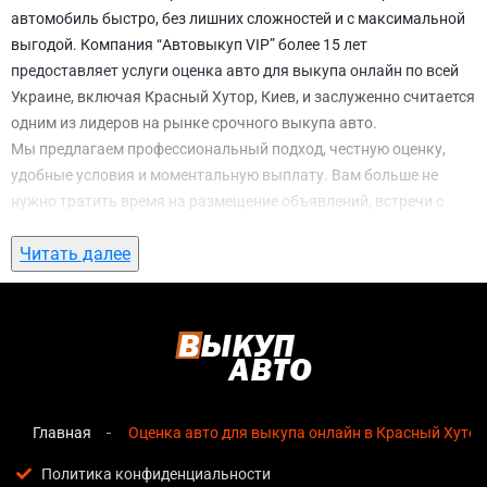
автомобиль быстро, без лишних сложностей и с максимальной
выгодой. Компания “Автовыкуп VIP” более 15 лет
предоставляет услуги оценка авто для выкупа онлайн по всей
Украине, включая Красный Хутор, Киев, и заслуженно считается
одним из лидеров на рынке срочного выкупа авто.
Мы предлагаем профессиональный подход, честную оценку,
удобные условия и моментальную выплату. Вам больше не
нужно тратить время на размещение объявлений, встречи с
потенциальными покупателями, подготовку документов и
Читать далее
ожидание. С нами вы можете
оценка авто для выкупа онлайн в
Красный Хутор, Киев
всего за 1 день.
Почему выбирают именно нас для оценка
авто для выкупа онлайн в Красный Хутор,
Киев
Главная
Оценка авто для выкупа онлайн в Красный Хутор
Мгновенная оценка
— предварительная стоимость
озвучивается сразу после обращения, без скрытых
Политика конфиденциальности