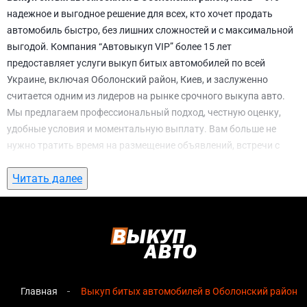
надежное и выгодное решение для всех, кто хочет продать
автомобиль быстро, без лишних сложностей и с максимальной
выгодой. Компания “Автовыкуп VIP” более 15 лет
предоставляет услуги выкуп битых автомобилей по всей
Украине, включая Оболонский район, Киев, и заслуженно
считается одним из лидеров на рынке срочного выкупа авто.
Мы предлагаем профессиональный подход, честную оценку,
удобные условия и моментальную выплату. Вам больше не
нужно тратить время на размещение объявлений, встречи с
потенциальными покупателями, подготовку документов и
Читать далее
ожидание. С нами вы можете
выкуп битых автомобилей в
Оболонский район, Киев
всего за 1 день.
Почему выбирают именно нас для выкуп
битых автомобилей в Оболонский район,
Киев
Главная
Выкуп битых автомобилей в Оболонский район, 
Мгновенная оценка
— предварительная стоимость