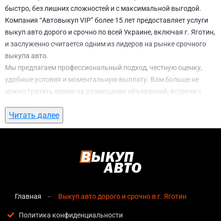
быстро, без лишних сложностей и с максимальной выгодой.
Компания “Автовыкуп VIP” более 15 лет предоставляет услуги
выкуп авто дорого и срочно по всей Украине, включая г. Яготин,
и заслуженно считается одним из лидеров на рынке срочного
выкупа авто.
Мы предлагаем профессиональный подход, честную оценку,
удобные условия и моментальную выплату. Вам больше не
нужно тратить время на размещение объявлений, встречи с
потенциальными покупателями, подготовку документов и
Читать далее
ожидание. С нами вы можете
выкуп авто дорого и срочно в г.
Яготин
всего за 1 день.
Почему выбирают именно нас для выкуп
авто дорого и срочно в г. Яготин
Мгновенная оценка
— предварительная стоимость
озвучивается сразу после обращения, без скрытых
Главная
Выкуп авто дорого и срочно в г. Яготин
условий и навязанных услуг;
Политика конфиденциальности
Прозрачные условия
— все этапы сделки полностью