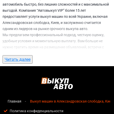
автомобиль быстро, без лишних сложностей и с максимальной
выгодой. Компания “Автовыкуп VIP” более 15 лет
предоставляет услуги выкуп машин по всей Украине, включая
Александровская слободка, Киев, и заслуженно считается
одним из лидеров на рынке срочного выкупа авто.
Мы предлагаем профессиональный подход, честную оценку,
удобные условия и моментальную выплату. Вам больше не
нужно тратить время на размещение объявлений, встречи с
потенциальными покупателями, подготовку документов и
Читать далее
ожидание. С нами вы можете
выкуп машин в Александровская
слободка, Киев
всего за 1 день.
Почему выбирают именно нас для выкуп
машин в Александровская слободка, Киев
Мгновенная оценка
— предварительная стоимость
озвучивается сразу после обращения, без скрытых
Главная
Выкуп машин в Александровская слободка, Киев
условий и навязанных услуг;
Политика конфиденциальности
Прозрачные условия
— все этапы сделки полностью