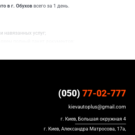
о в г. Обухов
всего за 1 день.
и навязанных услуг;
вляем полный пакет документов;
ацию, в кредите и с просроченной страховкой.
(050)
77-02-777
kievautoplus@gmail.com
г. Киев, Большая окружная 4
г. Киев, Александра Матросова, 17а,