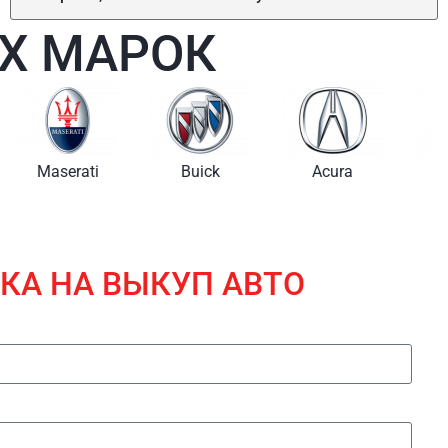
Х МАРОК
i
Buick
Acura
Lincoln
КА НА ВЫКУП АВТО