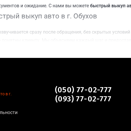
кументов и ожидание. С нами вы можете
быстрый выкуп авт
трый выкуп авто в г. Обухов
звучивается сразу после обращения, без скрытых условий 
 понятны клиенту. Мы объясняем каждый шаг и предоста
ку г. Обухов для осмотра авто и заключения сделки;
оимости даже за авто после аварии или с пробегом;
нальных данных, отсутствие посредников и “серых” схем;
сле ДТП, неисправные, не на ходу, с запретом на регистр
г. Обухов
(050) 77-02-777
о в г.
(093) 77-02-777
льности
тановление экономически нецелесообразно;
аем выплату сразу после подписания договора;