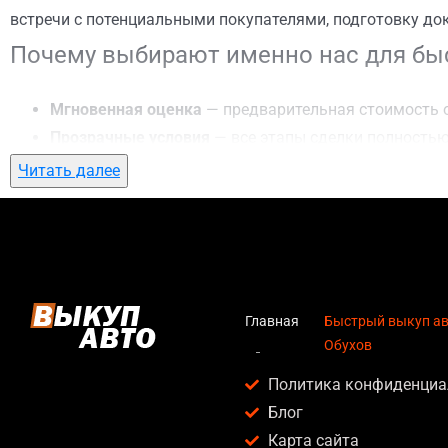
встречи с потенциальными покупателями, подготовку до
Почему выбирают именно нас для быс
Мгновенная оценка
— предварительная стоимость о
Прозрачные условия
— все этапы сделки полностью
Гибкий подход
— готовы приехать к вам в любую точ
Читать далее
Честные цены
— предлагаем до 95% от рыночной ст
Безопасность
— официальный договор, защита персо
Любое состояние автомобиля
— мы выкупаем авто по
Кому подойдет быстрый выкуп авто в 
Главная
Быстрый выкуп авт
Обухов
Услуга быстрый выкуп авто в г. Обухов актуальна для:
Политика конфиденциа
Владельцев автомобилей после аварии, когда восс
Блог
Людей, которым срочно нужны деньги — мы предлаг
Карта сайта