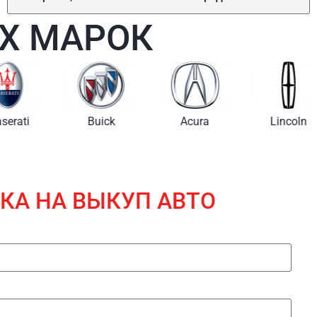
Х МАРОК
i
Buick
Acura
Lincoln
КА НА ВЫКУП АВТО