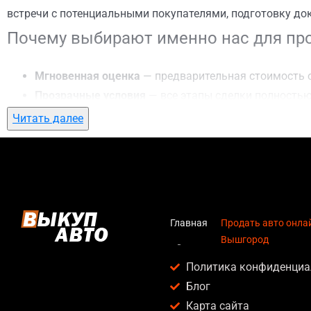
встречи с потенциальными покупателями, подготовку до
Почему выбирают именно нас для про
Мгновенная оценка
— предварительная стоимость о
Прозрачные условия
— все этапы сделки полностью
Гибкий подход
— готовы приехать к вам в любую то
Читать далее
Честные цены
— предлагаем до 95% от рыночной ст
Безопасность
— официальный договор, защита персо
Любое состояние автомобиля
— мы выкупаем авто по
Кому подойдет продать авто онлайн в
Главная
Продать авто онлай
Вышгород
Услуга продать авто онлайн в г. Вышгород актуальна для
Политика конфиденциа
Владельцев автомобилей после аварии, когда восс
Блог
Людей, которым срочно нужны деньги — мы предлаг
Карта сайта