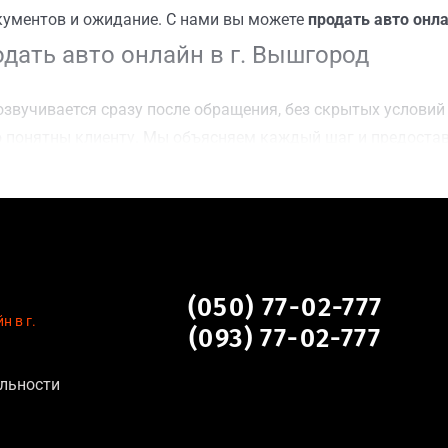
кументов и ожидание. С нами вы можете
продать авто онла
дать авто онлайн в г. Вышгород
звучивается сразу после обращения, без скрытых условий 
 понятны клиенту. Мы объясняем каждый шаг и предоста
чку г. Вышгород для осмотра авто и заключения сделки;
оимости даже за авто после аварии или с пробегом;
нальных данных, отсутствие посредников и “серых” схем;
сле ДТП, неисправные, не на ходу, с запретом на регистр
 г. Вышгород
(050) 77-02-777
н в г.
(093) 77-02-777
:
льности
тановление экономически нецелесообразно;
аем выплату сразу после подписания договора;