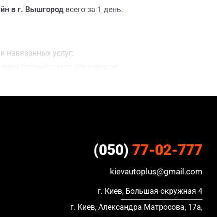
йн в г. Вышгород
всего за 1 день.
и навязанных услуг;
вляем полный пакет документов;
ацию, в кредите и с просроченной страховкой.
(050)
77-02-777
kievautoplus@gmail.com
г. Киев, Большая окружная 4
г. Киев, Александра Матросова, 17а,