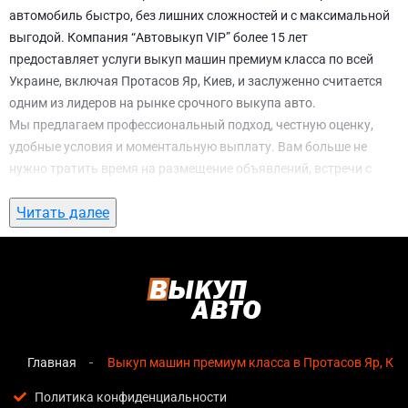
автомобиль быстро, без лишних сложностей и с максимальной
выгодой. Компания “Автовыкуп VIP” более 15 лет
предоставляет услуги выкуп машин премиум класса по всей
Украине, включая Протасов Яр, Киев, и заслуженно считается
одним из лидеров на рынке срочного выкупа авто.
Мы предлагаем профессиональный подход, честную оценку,
удобные условия и моментальную выплату. Вам больше не
нужно тратить время на размещение объявлений, встречи с
потенциальными покупателями, подготовку документов и
Читать далее
ожидание. С нами вы можете
выкуп машин премиум класса в
Протасов Яр, Киев
всего за 1 день.
Почему выбирают именно нас для выкуп
машин премиум класса в Протасов Яр,
Киев
Главная
Выкуп машин премиум класса в Протасов Яр, Кие
Мгновенная оценка
— предварительная стоимость
озвучивается сразу после обращения, без скрытых
Политика конфиденциальности