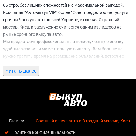
быстро, без лишних сложностей и с максимальной выгодой.
Компания “Автовыкуп VIP” более 15 лет предоставляет услуги
срочный выкуп авто по всей Украине, включая Отрадный
массив, Киев, и заслуженно считается одним из лидеров на
рынке срочного выкупа авто.
Мы предлагаем профессиональный подход, честную оценку,
удобные условия и моментальную выплату. Вам больше не
нужно тратить время на размещение объявлений, встречи с
потенциальными покупателями, подготовку документов и
Читать далее
ожидание. С нами вы можете
срочный выкуп авто в Отрадный
массив, Киев
всего за 1 день.
Почему выбирают именно нас для
срочный выкуп авто в Отрадный массив,
Киев
Главная
Срочный выкуп авто в Отрадный массив, Киев
Мгновенная оценка
— предварительная стоимость
озвучивается сразу после обращения, без скрытых
Политика конфиденциальности