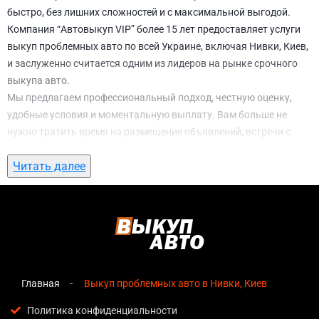
быстро, без лишних сложностей и с максимальной выгодой.
Компания “Автовыкуп VIP” более 15 лет предоставляет услуги
выкуп проблемных авто по всей Украине, включая Нивки, Киев,
и заслуженно считается одним из лидеров на рынке срочного
выкупа авто.
Мы предлагаем профессиональный подход, честную оценку,
удобные условия и моментальную выплату. Вам больше не
нужно тратить время на размещение объявлений, встречи с
потенциальными покупателями, подготовку документов и
Читать далее
ожидание. С нами вы можете
выкуп проблемных авто в Нивки,
Киев
всего за 1 день.
Почему выбирают именно нас для выкуп
проблемных авто в Нивки, Киев
Мгновенная оценка
— предварительная стоимость
озвучивается сразу после обращения, без скрытых
Главная
Выкуп проблемных авто в Нивки, Киев
условий и навязанных услуг;
Политика конфиденциальности
Прозрачные условия
— все этапы сделки полностью