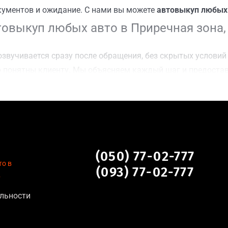
кументов и ожидание. С нами вы можете
автовыкуп любых 
овыкуп любых авто в Приречная зона,
звучивается сразу после обращения, без скрытых условий 
 понятны клиенту. Мы объясняем каждый шаг и предоста
ку Приречная зона, Киев для осмотра авто и заключения 
оимости даже за авто после аварии или с пробегом;
нальных данных, отсутствие посредников и “серых” схем;
сле ДТП, неисправные, не на ходу, с запретом на регистр
 в Приречная зона, Киев
(050) 77-02-777
то в
(093) 77-02-777
в
туальна для:
льности
тановление экономически нецелесообразно;
аем выплату сразу после подписания договора;