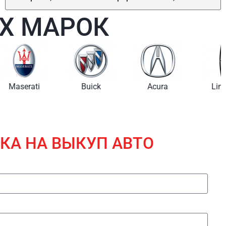
Х МАРОК
i
Buick
Acura
Lincoln
КА НА ВЫКУП АВТО