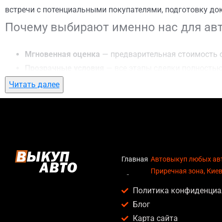
встречи с потенциальными покупателями, подготовку до
Почему выбирают именно нас для авт
Мгновенная оценка
— предварительная стоимость о
Прозрачные условия
— все этапы сделки полностью
Гибкий подход
— готовы приехать к вам в любую точ
Читать далее
Честные цены
— предлагаем до 95% от рыночной ст
Безопасность
— официальный договор, защита персо
Любое состояние автомобиля
— мы выкупаем авто по
Кому подойдет автовыкуп любых авто
Главная
Автовыкуп любых ав
Приречная зона, Кие
Услуга автовыкуп любых авто в Приречная зона, Киев ак
Политика конфиденциа
Владельцев автомобилей после аварии, когда восс
Блог
Людей, которым срочно нужны деньги — мы предлаг
Карта сайта