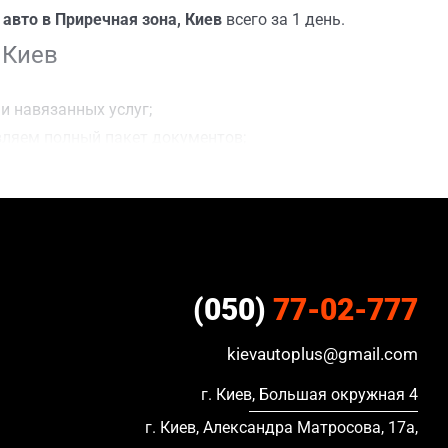
авто в Приречная зона, Киев
всего за 1 день.
 Киев
и навязанных услуг;
вляем полный пакет документов;
сделки;
ацию, в кредите и с просроченной страховкой.
(050)
77-02-777
kievautoplus@gmail.com
г. Киев, Большая окружная 4
г. Киев, Александра Матросова, 17а,