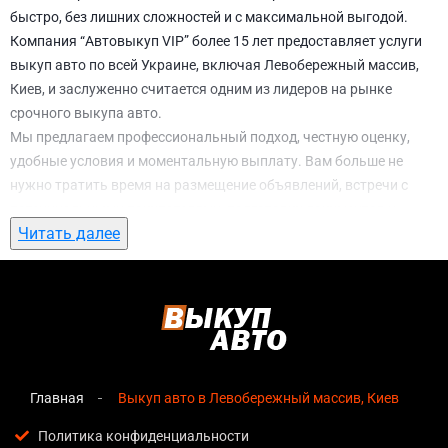
быстро, без лишних сложностей и с максимальной выгодой.
Компания “Автовыкуп VIP” более 15 лет предоставляет услуги
выкуп авто по всей Украине, включая Левобережный массив,
Киев, и заслуженно считается одним из лидеров на рынке
срочного выкупа авто.
Мы предлагаем профессиональный подход, честную оценку,
удобные условия и моментальную выплату. Вам больше не
нужно тратить время на размещение объявлений, встречи с
потенциальными покупателями, подготовку документов и
Читать далее
ожидание. С нами вы можете
выкуп авто в Левобережный
массив, Киев
всего за 1 день.
Почему выбирают именно нас для выкуп
авто в Левобережный массив, Киев
Мгновенная оценка
— предварительная стоимость
озвучивается сразу после обращения, без скрытых
Главная
Выкуп авто в Левобережный массив, Киев
условий и навязанных услуг;
Политика конфиденциальности
Прозрачные условия
— все этапы сделки полностью