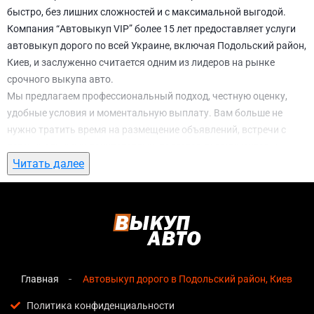
быстро, без лишних сложностей и с максимальной выгодой.
Компания “Автовыкуп VIP” более 15 лет предоставляет услуги
автовыкуп дорого по всей Украине, включая Подольский район,
Киев, и заслуженно считается одним из лидеров на рынке
срочного выкупа авто.
Мы предлагаем профессиональный подход, честную оценку,
удобные условия и моментальную выплату. Вам больше не
нужно тратить время на размещение объявлений, встречи с
потенциальными покупателями, подготовку документов и
Читать далее
ожидание. С нами вы можете
автовыкуп дорого в Подольский
район, Киев
всего за 1 день.
Почему выбирают именно нас для
автовыкуп дорого в Подольский район,
Киев
Главная
Автовыкуп дорого в Подольский район, Киев
Мгновенная оценка
— предварительная стоимость
озвучивается сразу после обращения, без скрытых
Политика конфиденциальности