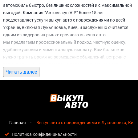
автомобиль быстро, без лишних сложностей и с максимальной
выгодой. Компания “Автовыкуп VIP” более 15 лет
предоставляет услуги выкуп авто с повреждениями по всей
Украине, включая Лукьяновка, Киев, и заслуженно считается
одним из лидеров на рынке срочного выкупа авто.
Мы предлагаем профессиональный подход, честную оценку,
удобные условия и моментальную выплату. Вам больше не
нужно тратить время на размещение объявлений, встречи с
потенциальными покупателями, подготовку документов и
Читать далее
ожидание. С нами вы можете
выкуп авто с повреждениями в
Лукьяновка, Киев
всего за 1 день.
Почему выбирают именно нас для выкуп
авто с повреждениями в Лукьяновка, Киев
Мгновенная оценка
— предварительная стоимость
озвучивается сразу после обращения, без скрытых
Главная
Выкуп авто с повреждениями в Лукьяновка, Киев
условий и навязанных услуг;
Политика конфиденциальности
Прозрачные условия
— все этапы сделки полностью