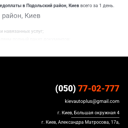
редоплаты в Подольский район, Киев
всего за 1 день.
 район, Киев
и навязанных услуг;
вляем полный пакет документов;
я сделки;
ацию, в кредите и с просроченной страховкой.
(050)
77-02-777
kievautoplus@gmail.com
г. Киев, Большая окружная 4
г. Киев, Александра Матросова, 17а,