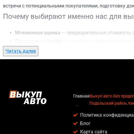
встречи с потенциальными покупателями, подготовку до
Почему выбирают именно нас для вык
Мгновенная оценка
— предварительная стоимость о
Прозрачные условия
— все этапы сделки полностью
Гибкий подход
— готовы приехать к вам в любую точ
Читать далее
Честные цены
— предлагаем до 95% от рыночной ст
Безопасность
— официальный договор, защита персо
Любое состояние автомобиля
— мы выкупаем авто по
Кому подойдет выкуп авто без предо
Главная
Выкуп авто без предо
Подольский район, Ки
Услуга выкуп авто без предоплаты в Подольский район, К
Политика конфиденциа
Владельцев автомобилей после аварии, когда восс
Блог
Людей, которым срочно нужны деньги — мы предлаг
Карта сайта