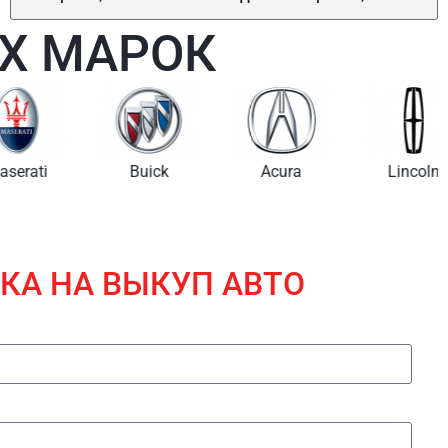
Х МАРОК
i
Buick
Acura
Lincoln
КА НА ВЫКУП АВТО