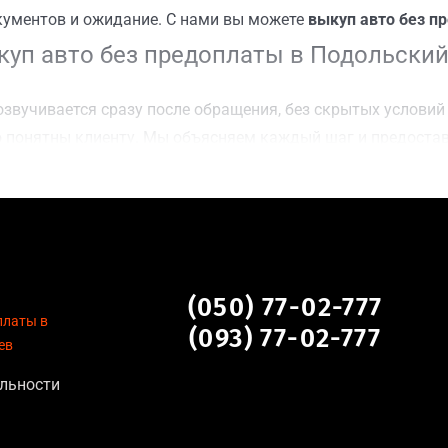
кументов и ожидание. С нами вы можете
выкуп авто без п
уп авто без предоплаты в Подольский
звучивается сразу после обращения, без скрытых условий 
 понятны клиенту. Мы объясняем каждый шаг и предоста
ку Подольский район, Киев для осмотра авто и заключени
оимости даже за авто после аварии или с пробегом;
нальных данных, отсутствие посредников и “серых” схем;
сле ДТП, неисправные, не на ходу, с запретом на регистр
платы в Подольский район, Киев
(050) 77-02-777
платы в
(093) 77-02-777
ев
иев актуальна для:
льности
тановление экономически нецелесообразно;
аем выплату сразу после подписания договора;