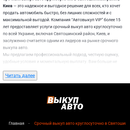
Киев
— это надежное и выгодное решение для всех, кто хочет
продать автомобиль быстро, без лишних сложностей и с
максимальной выгодой. Компания “Автовыкуп VIP” более 15
лет предоставляет услуги срочный выкуп авто круглосуточно
по всей Украине, включая Святошинский район, Киев, и
заслуженно считается одним из лидеров на рынке срочного
выкупа авто.
Мы предлагаем профессиональный подход, честную оценку,
удобные условия и моментальную выплату. Вам больше не
нужно тратить время на размещение объявлений, встречи с
Читать далее
потенциальными покупателями, подготовку документов и
ожидание. С нами вы можете
срочный выкуп авто
круглосуточно в Святошинский район, Киев
всего за 1 день.
Почему выбирают именно нас для
срочный выкуп авто круглосуточно в
Святошинский район, Киев
Главная
Срочный выкуп авто круглосуточно в Святошинс