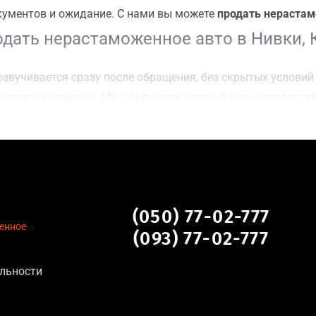
кументов и ожидание. С нами вы можете
продать нерастам
дать нерастаможенное авто в Нивки, 
звучивается сразу после обращения, без скрытых условий 
 понятны клиенту. Мы объясняем каждый шаг и предоста
ку Нивки, Киев для осмотра авто и заключения сделки;
оимости даже за авто после аварии или с пробегом;
нальных данных, отсутствие посредников и “серых” схем;
сле ДТП, неисправные, не на ходу, с запретом на регистр
ное авто в Нивки, Киев
(050) 77-02-777
енное
(093) 77-02-777
уальна для:
льности
тановление экономически нецелесообразно;
аем выплату сразу после подписания договора;