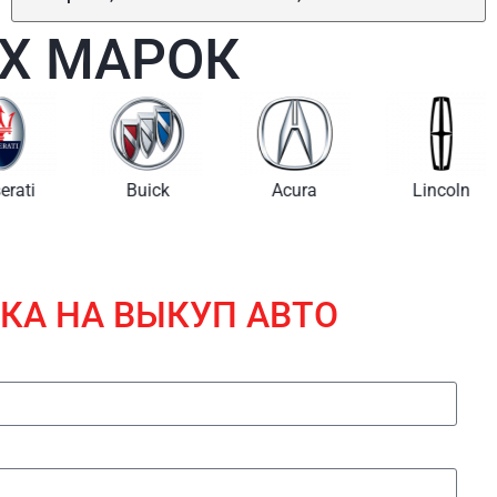
Х МАРОК
i
Buick
Acura
Lincoln
КА НА ВЫКУП АВТО