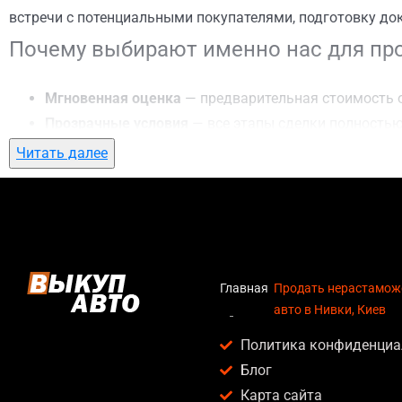
встречи с потенциальными покупателями, подготовку до
Почему выбирают именно нас для про
Мгновенная оценка
— предварительная стоимость о
Прозрачные условия
— все этапы сделки полностью
Гибкий подход
— готовы приехать к вам в любую точ
Читать далее
Честные цены
— предлагаем до 95% от рыночной ст
Безопасность
— официальный договор, защита персо
Любое состояние автомобиля
— мы выкупаем авто по
Кому подойдет продать нерастаможен
Главная
Продать нерастамож
авто в Нивки, Киев
Услуга продать нерастаможенное авто в Нивки, Киев акт
Политика конфиденциа
Владельцев автомобилей после аварии, когда восс
Блог
Людей, которым срочно нужны деньги — мы предлаг
Карта сайта