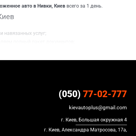
оженное авто в Нивки, Киев
всего за 1 день.
Киев
и навязанных услуг;
вляем полный пакет документов;
ацию, в кредите и с просроченной страховкой.
(050)
77-02-777
kievautoplus@gmail.com
г. Киев, Большая окружная 4
г. Киев, Александра Матросова, 17а,