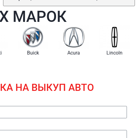
Х МАРОК
i
Buick
Acura
Lincoln
КА НА ВЫКУП АВТО