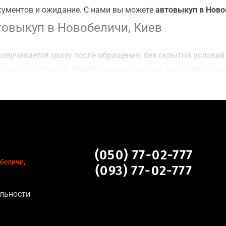
кументов и ожидание. С нами вы можете
автовыкуп в Ново
овыкуп в Новобеличи, Киев
звучивается сразу после обращения, без скрытых условий 
 понятны клиенту. Мы объясняем каждый шаг и предоста
ку Новобеличи, Киев для осмотра авто и заключения сдел
оимости даже за авто после аварии или с пробегом;
нальных данных, отсутствие посредников и “серых” схем;
сле ДТП, неисправные, не на ходу, с запретом на регистр
чи, Киев
(050) 77-02-777
беличи,
(093) 77-02-777
льности
тановление экономически нецелесообразно;
аем выплату сразу после подписания договора;