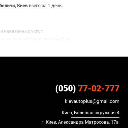
беличи, Киев
всего за 1 день.
и навязанных услуг;
вляем полный пакет документов;
ки;
ацию, в кредите и с просроченной страховкой.
(050)
77-02-777
kievautoplus@gmail.com
г. Киев, Большая окружная 4
г. Киев, Александра Матросова, 17а,