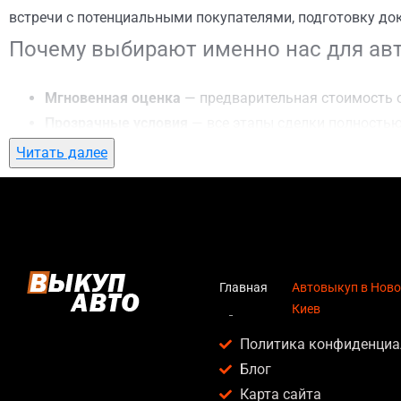
встречи с потенциальными покупателями, подготовку до
Почему выбирают именно нас для авт
Мгновенная оценка
— предварительная стоимость о
Прозрачные условия
— все этапы сделки полностью
Гибкий подход
— готовы приехать к вам в любую точ
Читать далее
Честные цены
— предлагаем до 95% от рыночной ст
Безопасность
— официальный договор, защита персо
Любое состояние автомобиля
— мы выкупаем авто по
Кому подойдет автовыкуп в Новобели
Главная
Автовыкуп в Ново
Киев
Услуга автовыкуп в Новобеличи, Киев актуальна для:
Политика конфиденциа
Владельцев автомобилей после аварии, когда восс
Блог
Людей, которым срочно нужны деньги — мы предлаг
Карта сайта