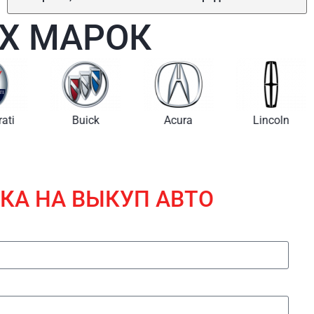
Х МАРОК
i
Buick
Acura
Lincoln
КА НА ВЫКУП АВТО