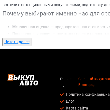
встречи с потенциальными покупателями, подготовку до
Почему выбирают именно нас для сро
Мгновенная оценка
— предварительная стоимость о
Прозрачные условия
— все этапы сделки полностью
Гибкий подход
— готовы приехать к вам в любую то
Читать далее
Честные цены
— предлагаем до 95% от рыночной ст
Безопасность
— официальный договор, защита персо
Любое состояние автомобиля
— мы выкупаем авто по
Кому подойдет срочный выкуп авто в
Главная
Срочный выкуп авто
Вышгород
Услуга срочный выкуп авто в г. Вышгород актуальна для:
Политика конфиденциа
Владельцев автомобилей после аварии, когда восс
Блог
Людей, которым срочно нужны деньги — мы предлаг
Карта сайта