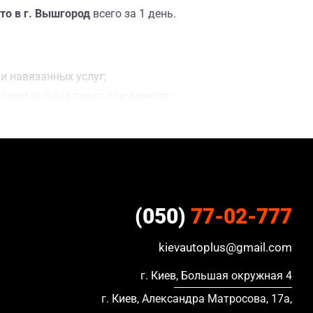
то в г. Вышгород
всего за 1 день.
и навязанных услуг;
вляем полный пакет документов;
ацию, в кредите и с просроченной страховкой.
(050)
77-02-777
kievautoplus@gmail.com
г. Киев, Большая окружная 4
г. Киев, Александра Матросова, 17а,