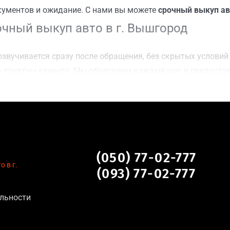
кументов и ожидание. С нами вы можете
срочный выкуп ав
чный выкуп авто в г. Вышгород
звучивается сразу после обращения, без скрытых условий 
 понятны клиенту. Мы объясняем каждый шаг и предоста
чку г. Вышгород для осмотра авто и заключения сделки;
оимости даже за авто после аварии или с пробегом;
нальных данных, отсутствие посредников и “серых” схем;
сле ДТП, неисправные, не на ходу, с запретом на регистр
 г. Вышгород
(050) 77-02-777
 в г.
(093) 77-02-777
льности
тановление экономически нецелесообразно;
аем выплату сразу после подписания договора;