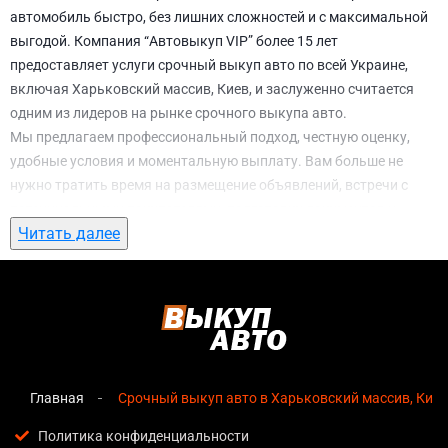
автомобиль быстро, без лишних сложностей и с максимальной
выгодой. Компания “Автовыкуп VIP” более 15 лет
предоставляет услуги срочный выкуп авто по всей Украине,
включая Харьковский массив, Киев, и заслуженно считается
одним из лидеров на рынке срочного выкупа авто.
Мы предлагаем профессиональный подход, честную оценку,
удобные условия и моментальную выплату. Вам больше не
нужно тратить время на размещение объявлений, встречи с
потенциальными покупателями, подготовку документов и
Читать далее
ожидание. С нами вы можете
срочный выкуп авто в
Харьковский массив, Киев
всего за 1 день.
Почему выбирают именно нас для
срочный выкуп авто в Харьковский
массив, Киев
Главная
Срочный выкуп авто в Харьковский массив, Киев
Мгновенная оценка
— предварительная стоимость
озвучивается сразу после обращения, без скрытых
Политика конфиденциальности