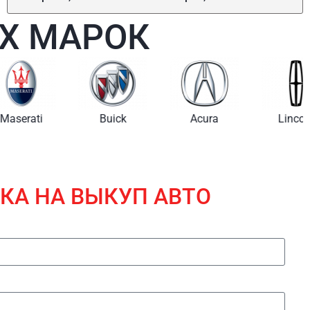
Х МАРОК
i
Buick
Acura
Lincoln
КА НА ВЫКУП АВТО