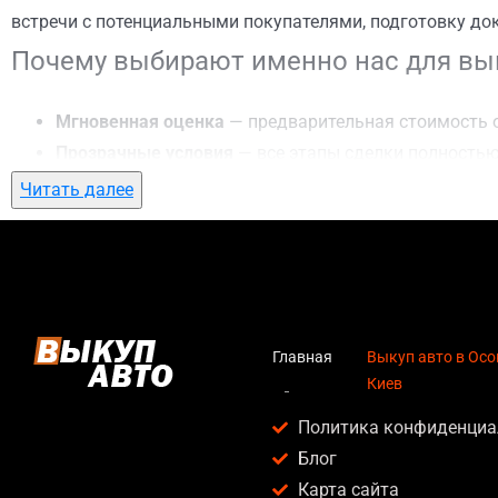
встречи с потенциальными покупателями, подготовку до
Почему выбирают именно нас для вык
Мгновенная оценка
— предварительная стоимость о
Прозрачные условия
— все этапы сделки полностью
Гибкий подход
— готовы приехать к вам в любую точ
Читать далее
Честные цены
— предлагаем до 95% от рыночной ст
Безопасность
— официальный договор, защита персо
Любое состояние автомобиля
— мы выкупаем авто по
Кому подойдет выкуп авто в Осокорки
Главная
Выкуп авто в Осо
Киев
Услуга выкуп авто в Осокорки, Киев актуальна для:
Политика конфиденциа
Владельцев автомобилей после аварии, когда восс
Блог
Людей, которым срочно нужны деньги — мы предлаг
Карта сайта