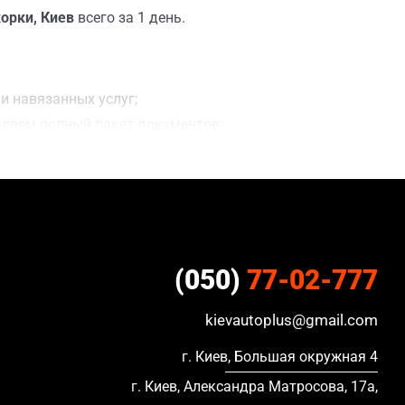
орки, Киев
всего за 1 день.
и навязанных услуг;
вляем полный пакет документов;
;
ацию, в кредите и с просроченной страховкой.
(050)
77-02-777
kievautoplus@gmail.com
г. Киев, Большая окружная 4
г. Киев, Александра Матросова, 17а,