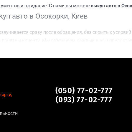
кументов и ожидание. С нами вы можете
выкуп авто в Осок
уп авто в Осокорки, Киев
звучивается сразу после обращения, без скрытых условий 
 понятны клиенту. Мы объясняем каждый шаг и предоста
ку Осокорки, Киев для осмотра авто и заключения сделки
оимости даже за авто после аварии или с пробегом;
нальных данных, отсутствие посредников и “серых” схем;
сле ДТП, неисправные, не на ходу, с запретом на регистр
, Киев
(050) 77-02-777
корки,
(093) 77-02-777
льности
тановление экономически нецелесообразно;
аем выплату сразу после подписания договора;