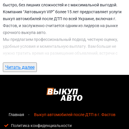
быстро, без лишних сложностей и с максимальной выгодой.
Компания “Автовыкуп VIP” более 15 лет предоставляет услуги
выкуп автомобилей после ДТП по всей Украине, включая г.
Фастов, и заслуженно считается одним из лидеров на рынке
срочного выкупа авто.
Мы предлагаем профессиональный подход, честную оценку,
удобные условия и моментальную выплату. Вам больше не
нужно тратить время на размещение объявлений, встречи с
потенциальными покупателями, подготовку документов и
Читать далее
ожидание. С нами вы можете
выкуп автомобилей после ДТП в
г. Фастов
всего за 1 день.
Почему выбирают именно нас для выкуп
автомобилей после ДТП в г. Фастов
Мгновенная оценка
— предварительная стоимость
озвучивается сразу после обращения, без скрытых
Главная
Выкуп автомобилей после ДТП в г. Фастов
условий и навязанных услуг;
Политика конфиденциальности
Прозрачные условия
— все этапы сделки полностью