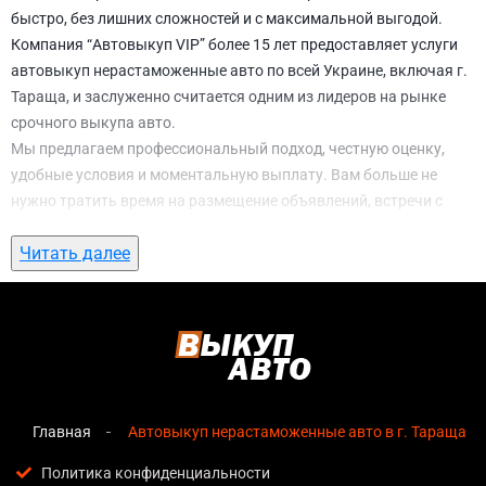
быстро, без лишних сложностей и с максимальной выгодой.
Компания “Автовыкуп VIP” более 15 лет предоставляет услуги
автовыкуп нерастаможенные авто по всей Украине, включая г.
Тараща, и заслуженно считается одним из лидеров на рынке
срочного выкупа авто.
Мы предлагаем профессиональный подход, честную оценку,
удобные условия и моментальную выплату. Вам больше не
нужно тратить время на размещение объявлений, встречи с
потенциальными покупателями, подготовку документов и
Читать далее
ожидание. С нами вы можете
автовыкуп нерастаможенные
авто в г. Тараща
всего за 1 день.
Почему выбирают именно нас для
автовыкуп нерастаможенные авто в г.
Тараща
Главная
Автовыкуп нерастаможенные авто в г. Тараща
Мгновенная оценка
— предварительная стоимость
озвучивается сразу после обращения, без скрытых
Политика конфиденциальности