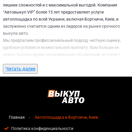
лишних сложностей и с максимальной выгодой. Компания
“Автовыкуп VIP” более 15 лет предоставляет услуги
автоплощадка по всей Украине, включая Бортничи, Киев, и
заслуженно считается одним из лидеров на рынке срочного
выкупа авто.
Мы предлагаем профессиональный подход, честную оценку,
удобные условия и моментальную выплату. Вам больше не
нужно тратить время на размещение объявлений, встречи с
потенциальными покупателями, подготовку документов и
Читать далее
ожидание. С нами вы можете
автоплощадка в Бортничи, Киев
всего за 1 день.
Почему выбирают именно нас для
автоплощадка в Бортничи, Киев
Мгновенная оценка
— предварительная стоимость
озвучивается сразу после обращения, без скрытых
Главная
Автоплощадка в Бортничи, Киев
условий и навязанных услуг;
Политика конфиденциальности
Прозрачные условия
— все этапы сделки полностью