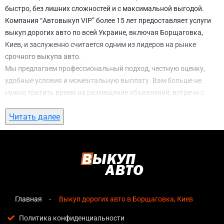
быстро, без лишних сложностей и с максимальной выгодой.
Компания “Автовыкуп VIP” более 15 лет предоставляет услуги
выкуп дорогих авто по всей Украине, включая Борщаговка,
Киев, и заслуженно считается одним из лидеров на рынке
срочного выкупа авто.
Мы предлагаем профессиональный подход, честную оценку,
удобные условия и моментальную выплату. Вам больше не
нужно тратить время на размещение объявлений, встречи с
потенциальными покупателями, подготовку документов и
Читать далее
ожидание. С нами вы можете
выкуп дорогих авто в
Борщаговка, Киев
всего за 1 день.
Почему выбирают именно нас для выкуп
дорогих авто в Борщаговка, Киев
Мгновенная оценка
— предварительная стоимость
озвучивается сразу после обращения, без скрытых
Главная
Выкуп дорогих авто в Борщаговка, Киев
условий и навязанных услуг;
Политика конфиденциальности
Прозрачные условия
— все этапы сделки полностью