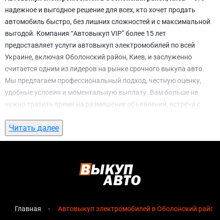
надежное и выгодное решение для всех, кто хочет продать
автомобиль быстро, без лишних сложностей и с максимальной
выгодой. Компания “Автовыкуп VIP” более 15 лет
предоставляет услуги автовыкуп электромобилей по всей
Украине, включая Оболонский район, Киев, и заслуженно
считается одним из лидеров на рынке срочного выкупа авто.
Мы предлагаем профессиональный подход, честную оценку,
удобные условия и моментальную выплату. Вам больше не
нужно тратить время на размещение объявлений, встречи с
потенциальными покупателями, подготовку документов и
Читать далее
ожидание. С нами вы можете
автовыкуп электромобилей в
Оболонский район, Киев
всего за 1 день.
Почему выбирают именно нас для
автовыкуп электромобилей в Оболонский
район, Киев
Главная
Автовыкуп электромобилей в Оболонский район,
Мгновенная оценка
— предварительная стоимость