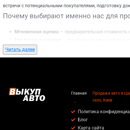
встречи с потенциальными покупателями, подготовку до
Почему выбирают именно нас для про
Мгновенная оценка
— предварительная стоимость о
Прозрачные условия
— все этапы сделки полностью
Гибкий подход
— готовы приехать к вам в любую точ
Читать далее
Честные цены
— предлагаем до 95% от рыночной ст
Безопасность
— официальный договор, защита персо
Любое состояние автомобиля
— мы выкупаем авто по
Кому подойдет продажа авто в Царско
Главная
Продажа авто в Ца
село, Киев
Услуга продажа авто в Царское село, Киев актуальна для
Политика конфиденциа
Владельцев автомобилей после аварии, когда восс
Блог
Людей, которым срочно нужны деньги — мы предлаг
Карта сайта