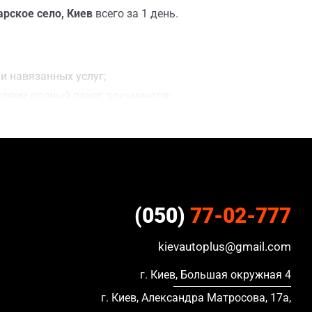
арское село, Киев
всего за 1 день.
и навязанных услуг;
вляем полный пакет документов;
лки;
ацию, в кредите и с просроченной страховкой.
(050)
77-02-777
kievautoplus@gmail.com
г. Киев, Большая окружная 4
г. Киев, Александра Матросова, 17а,