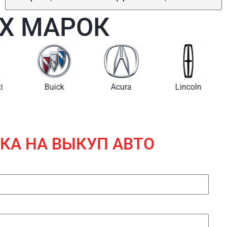
Х МАРОК
i
Buick
Acura
Lincoln
КА НА ВЫКУП АВТО