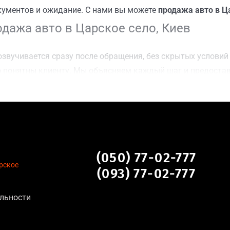
кументов и ожидание. С нами вы можете
продажа авто в Ц
дажа авто в Царское село, Киев
звучивается сразу после обращения, без скрытых условий 
 понятны клиенту. Мы объясняем каждый шаг и предоста
ку Царское село, Киев для осмотра авто и заключения сде
оимости даже за авто после аварии или с пробегом;
нальных данных, отсутствие посредников и “серых” схем;
сле ДТП, неисправные, не на ходу, с запретом на регистр
е село, Киев
(050) 77-02-777
рское
(093) 77-02-777
:
льности
тановление экономически нецелесообразно;
аем выплату сразу после подписания договора;