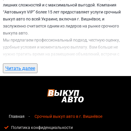
лишних сложностей и с максимальной выгодой. Компания
“Автовыкуп VIP” более 15 лет предоставляет услуги срочный
выкуп авто по всей Украине, включая г. Вишнёвое, и
заслуженно считается одним из лидеров на рынке срочного
выкупа авто.
Мы предлагаем профессиональный подход, честную оценку,
удобные условия и моментальную выплату. Вам больше не
нужно тратить время на размещение объявлений, встречи с
потенциальными покупателями, подготовку документов и
Читать далее
ожидание. С нами вы можете
срочный выкуп авто в г.
Вишнёвое
всего за 1 день.
Почему выбирают именно нас для
срочный выкуп авто в г. Вишнёвое
Мгновенная оценка
— предварительная стоимость
озвучивается сразу после обращения, без скрытых
Главная
Срочный выкуп авто в г. Вишнёвое
условий и навязанных услуг;
Политика конфиденциальности
Прозрачные условия
— все этапы сделки полностью