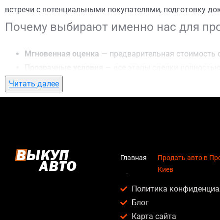
встречи с потенциальными покупателями, подготовку до
Почему выбирают именно нас для про
Мгновенная оценка
— предварительная стоимость о
Прозрачные условия
— все этапы сделки полностью
Гибкий подход
— готовы приехать к вам в любую точ
Читать далее
Честные цены
— предлагаем до 95% от рыночной ст
Безопасность
— официальный договор, защита персо
Любое состояние автомобиля
— мы выкупаем авто по
Кому подойдет продать авто в Протас
Главная
Продать авто в Пр
Киев
Услуга продать авто в Протасов Яр, Киев актуальна для:
Политика конфиденциа
Владельцев автомобилей после аварии, когда восс
Блог
Людей, которым срочно нужны деньги — мы предлаг
Карта сайта