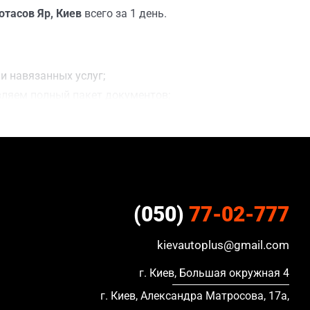
отасов Яр, Киев
всего за 1 день.
и навязанных услуг;
вляем полный пакет документов;
лки;
ацию, в кредите и с просроченной страховкой.
(050)
77-02-777
kievautoplus@gmail.com
г. Киев, Большая окружная 4
г. Киев, Александра Матросова, 17а,