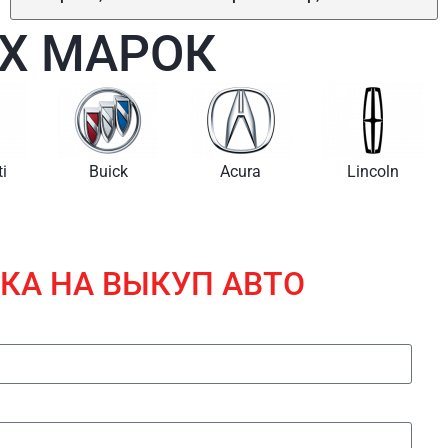
Х МАРОК
i
Buick
Acura
Lincoln
КА НА ВЫКУП АВТО