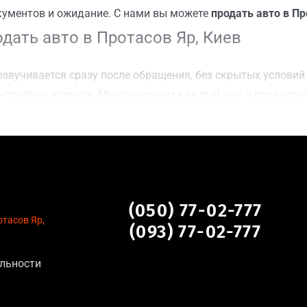
кументов и ожидание. С нами вы можете
продать авто в Пр
дать авто в Протасов Яр, Киев
звучивается сразу после обращения, без скрытых условий 
 понятны клиенту. Мы объясняем каждый шаг и предоста
ку Протасов Яр, Киев для осмотра авто и заключения сде
оимости даже за авто после аварии или с пробегом;
нальных данных, отсутствие посредников и “серых” схем;
сле ДТП, неисправные, не на ходу, с запретом на регистр
ов Яр, Киев
(050) 77-02-777
отасов Яр,
(093) 77-02-777
льности
тановление экономически нецелесообразно;
аем выплату сразу после подписания договора;