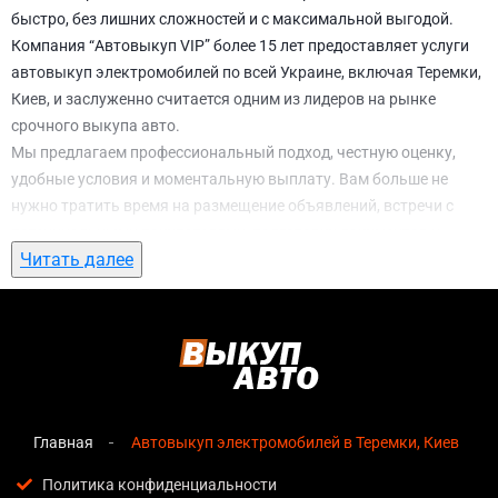
быстро, без лишних сложностей и с максимальной выгодой.
Компания “Автовыкуп VIP” более 15 лет предоставляет услуги
автовыкуп электромобилей по всей Украине, включая Теремки,
Киев, и заслуженно считается одним из лидеров на рынке
срочного выкупа авто.
Мы предлагаем профессиональный подход, честную оценку,
удобные условия и моментальную выплату. Вам больше не
нужно тратить время на размещение объявлений, встречи с
потенциальными покупателями, подготовку документов и
Читать далее
ожидание. С нами вы можете
автовыкуп электромобилей в
Теремки, Киев
всего за 1 день.
Почему выбирают именно нас для
автовыкуп электромобилей в Теремки,
Киев
Главная
Автовыкуп электромобилей в Теремки, Киев
Мгновенная оценка
— предварительная стоимость
озвучивается сразу после обращения, без скрытых
Политика конфиденциальности