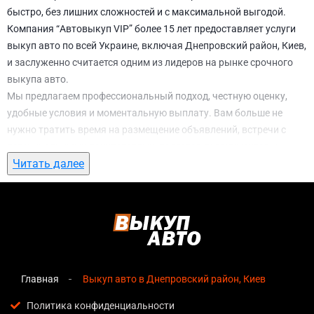
быстро, без лишних сложностей и с максимальной выгодой.
Компания “Автовыкуп VIP” более 15 лет предоставляет услуги
выкуп авто по всей Украине, включая Днепровский район, Киев,
и заслуженно считается одним из лидеров на рынке срочного
выкупа авто.
Мы предлагаем профессиональный подход, честную оценку,
удобные условия и моментальную выплату. Вам больше не
нужно тратить время на размещение объявлений, встречи с
потенциальными покупателями, подготовку документов и
Читать далее
ожидание. С нами вы можете
выкуп авто в Днепровский район,
Киев
всего за 1 день.
Почему выбирают именно нас для выкуп
авто в Днепровский район, Киев
Мгновенная оценка
— предварительная стоимость
озвучивается сразу после обращения, без скрытых
Главная
Выкуп авто в Днепровский район, Киев
условий и навязанных услуг;
Политика конфиденциальности
Прозрачные условия
— все этапы сделки полностью