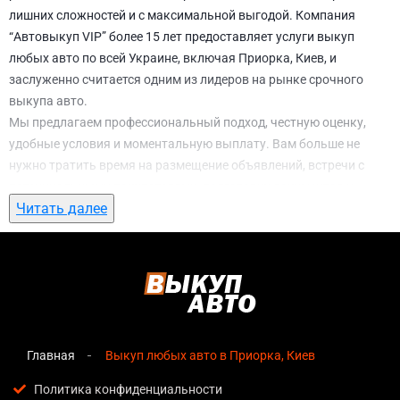
лишних сложностей и с максимальной выгодой. Компания
“Автовыкуп VIP” более 15 лет предоставляет услуги выкуп
любых авто по всей Украине, включая Приорка, Киев, и
заслуженно считается одним из лидеров на рынке срочного
выкупа авто.
Мы предлагаем профессиональный подход, честную оценку,
удобные условия и моментальную выплату. Вам больше не
нужно тратить время на размещение объявлений, встречи с
потенциальными покупателями, подготовку документов и
Читать далее
ожидание. С нами вы можете
выкуп любых авто в Приорка,
Киев
всего за 1 день.
Почему выбирают именно нас для выкуп
любых авто в Приорка, Киев
Мгновенная оценка
— предварительная стоимость
озвучивается сразу после обращения, без скрытых
Главная
Выкуп любых авто в Приорка, Киев
условий и навязанных услуг;
Политика конфиденциальности
Прозрачные условия
— все этапы сделки полностью