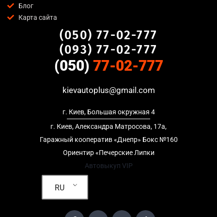
Блог
предоставляем полный пакет документов;
Карта сайта
Гибкий подход
— готовы приехать к вам в любую точку
(050) 77-02-777
Лесной массив, Киев для осмотра авто и заключения
сделки;
(093) 77-02-777
Честные цены
— предлагаем до 95% от рыночной
(050)
77-02-777
стоимости даже за авто после аварии или с пробегом;
Безопасность
— официальный договор, защита
kievautoplus@gmail.com
персональных данных, отсутствие посредников и “серых”
схем;
г. Киев, Большая окружная 4
Любое состояние автомобиля
— мы выкупаем авто после
ДТП, неисправные, не на ходу, с запретом на регистрацию,
г. Киев, Александра Матросова, 17а,
в кредите и с просроченной страховкой.
Гаражный кооператив «Днепр» Бокс №160
Ориентир «Печерские Липки
Кому подойдет выкуп авто в Лесной
Автовыкуп VIP
массив, Киев
RU
Услуга выкуп авто в Лесной массив, Киев актуальна для:
Владельцев автомобилей после аварии, когда