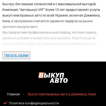
быстро, без лишних сложностей и с максимальной выгодой.
Компания “Автовыкуп VIP” более 15 лет предоставляет услуги
выкуп неисправных авто по всей Украине, включая Демиевка,
Киев, и заслуженно считается одним из лидеров на рынке
срочного выкупа авто.
Мы предлагаем профессиональный подход, честную оценку,
удобные условия и моментальную выплату. Вам больше не
нужно тратить время на размещение объявлений, встречи с
потенциальными покупателями, подготовку документов и
Читать далее
ожидание. С нами вы можете
выкуп неисправных авто в
Демиевка, Киев
всего за 1 день.
Почему выбирают именно нас для выкуп
неисправных авто в Демиевка, Киев
Мгновенная оценка
— предварительная стоимость
озвучивается сразу после обращения, без скрытых
Главная
Выкуп неисправных авто в Демиевка, Киев
условий и навязанных услуг;
Политика конфиденциальности
Прозрачные условия
— все этапы сделки полностью