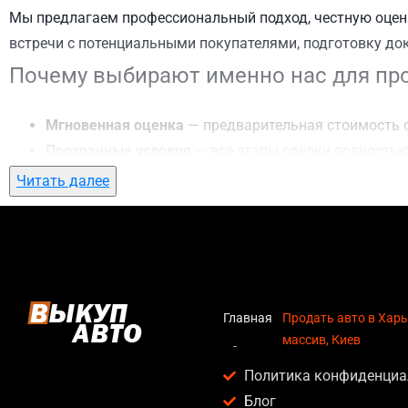
Мы предлагаем профессиональный подход, честную оценк
встречи с потенциальными покупателями, подготовку до
Почему выбирают именно нас для про
Мгновенная оценка
— предварительная стоимость о
Прозрачные условия
— все этапы сделки полностью
Гибкий подход
— готовы приехать к вам в любую то
Читать далее
Честные цены
— предлагаем до 95% от рыночной ст
Безопасность
— официальный договор, защита персо
Любое состояние автомобиля
— мы выкупаем авто по
Кому подойдет продать авто в Харько
Главная
Продать авто в Хар
массив, Киев
Услуга продать авто в Харьковский массив, Киев актуаль
Политика конфиденциа
Владельцев автомобилей после аварии, когда восс
Блог