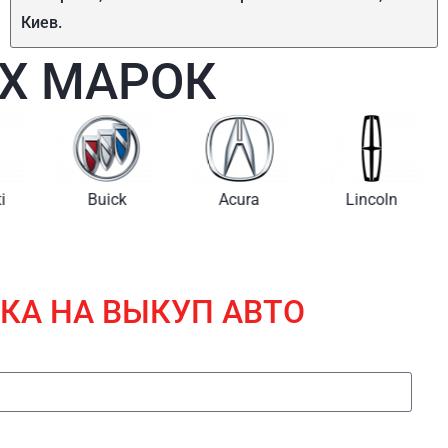
Киев.
Х МАРОК
i
Buick
Acura
Lincoln
КА НА ВЫКУП АВТО