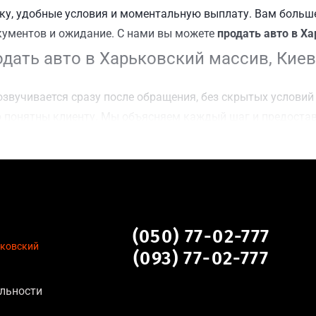
у, удобные условия и моментальную выплату. Вам больше
кументов и ожидание. С нами вы можете
продать авто в Ха
дать авто в Харьковский массив, Киев
звучивается сразу после обращения, без скрытых условий 
 понятны клиенту. Мы объясняем каждый шаг и предоста
чку Харьковский массив, Киев для осмотра авто и заключе
оимости даже за авто после аварии или с пробегом;
нальных данных, отсутствие посредников и “серых” схем;
сле ДТП, неисправные, не на ходу, с запретом на регистр
вский массив, Киев
(050) 77-02-777
ьковский
(093) 77-02-777
на для:
льности
тановление экономически нецелесообразно;