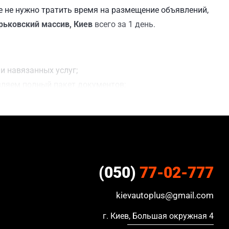
 не нужно тратить время на размещение объявлений,
рьковский массив, Киев
всего за 1 день.
и навязанных услуг;
вляем полный пакет документов;
ния сделки;
ацию, в кредите и с просроченной страховкой.
(050)
77-02-777
kievautoplus@gmail.com
г. Киев, Большая окружная 4