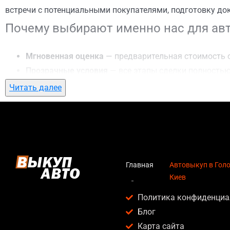
встречи с потенциальными покупателями, подготовку до
Почему выбирают именно нас для авт
Мгновенная оценка
— предварительная стоимость о
Прозрачные условия
— все этапы сделки полностью
Гибкий подход
— готовы приехать к вам в любую точ
Читать далее
Честные цены
— предлагаем до 95% от рыночной ст
Безопасность
— официальный договор, защита персо
Любое состояние автомобиля
— мы выкупаем авто по
Кому подойдет автовыкуп в Голосеев
Главная
Автовыкуп в Голо
Киев
Услуга автовыкуп в Голосеево, Киев актуальна для:
Политика конфиденциа
Владельцев автомобилей после аварии, когда восс
Блог
Людей, которым срочно нужны деньги — мы предлаг
Карта сайта