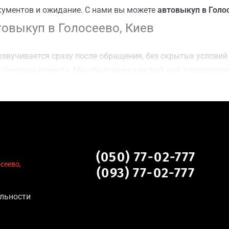
кументов и ожидание. С нами вы можете
автовыкуп в Голо
овыкуп в Голосеево, Киев
звучивается сразу после обращения, без скрытых условий 
 понятны клиенту. Мы объясняем каждый шаг и предоста
ку Голосеево, Киев для осмотра авто и заключения сделки
оимости даже за авто после аварии или с пробегом;
нальных данных, отсутствие посредников и “серых” схем;
сле ДТП, неисправные, не на ходу, с запретом на регистр
о, Киев
(050) 77-02-777
сеево,
(093) 77-02-777
льности
тановление экономически нецелесообразно;
аем выплату сразу после подписания договора;