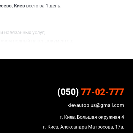
сеево, Киев
всего за 1 день.
и навязанных услуг;
вляем полный пакет документов;
;
ацию, в кредите и с просроченной страховкой.
(050)
77-02-777
kievautoplus@gmail.com
г. Киев, Большая окружная 4
г. Киев, Александра Матросова, 17а,