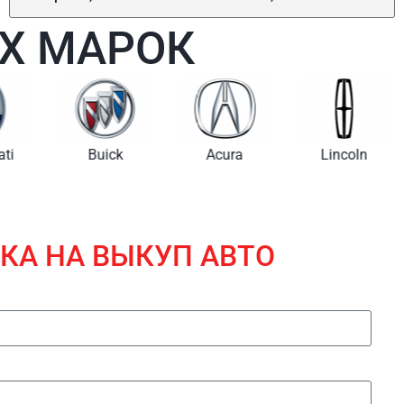
Х МАРОК
i
Buick
Acura
Lincoln
КА НА ВЫКУП АВТО