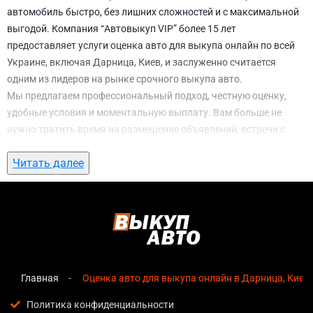
автомобиль быстро, без лишних сложностей и с максимальной
выгодой. Компания “Автовыкуп VIP” более 15 лет
предоставляет услуги оценка авто для выкупа онлайн по всей
Украине, включая Дарница, Киев, и заслуженно считается
одним из лидеров на рынке срочного выкупа авто.
Мы предлагаем профессиональный подход, честную оценку,
удобные условия и моментальную выплату. Вам больше не
нужно тратить время на размещение объявлений, встречи с
потенциальными покупателями, подготовку документов и
Читать далее
ожидание. С нами вы можете
оценка авто для выкупа онлайн в
Дарница, Киев
всего за 1 день.
Почему выбирают именно нас для оценка
авто для выкупа онлайн в Дарница, Киев
Мгновенная оценка
— предварительная стоимость
озвучивается сразу после обращения, без скрытых
Главная
Оценка авто для выкупа онлайн в Дарница, Киев
условий и навязанных услуг;
Политика конфиденциальности
Прозрачные условия
— все этапы сделки полностью