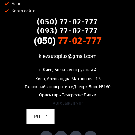
Блог
предоставляем полный пакет документов;
Карта сайта
Гибкий подход
— готовы приехать к вам в любую точку
(050) 77-02-777
Дорогожичи, Киев для осмотра авто и заключения
сделки;
(093) 77-02-777
Честные цены
— предлагаем до 95% от рыночной
(050)
77-02-777
стоимости даже за авто после аварии или с пробегом;
Безопасность
— официальный договор, защита
kievautoplus@gmail.com
персональных данных, отсутствие посредников и “серых”
схем;
г. Киев, Большая окружная 4
Любое состояние автомобиля
— мы выкупаем авто после
ДТП, неисправные, не на ходу, с запретом на регистрацию,
г. Киев, Александра Матросова, 17а,
в кредите и с просроченной страховкой.
Гаражный кооператив «Днепр» Бокс №160
Ориентир «Печерские Липки
Кому подойдет выкуп авто в Дорогожичи,
Автовыкуп VIP
Киев
RU
Услуга выкуп авто в Дорогожичи, Киев актуальна для:
Владельцев автомобилей после аварии, когда