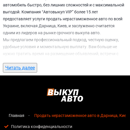
автомобиль быстро, без лишних сложностей и с максимальной
выгодой. Компания “Автовыкуп VIP” более 15 лет
предоставляет услуги продать нерастаможенное авто по всей
Украине, включая Дарница, Киев, и заслуженно считается
одним из лидеров на рынке срочного выкупа авто.
Мы предлагаем профессиональный подход, честную оценку,
удобные условия и моментальную выплату. Вам больше не
нужно тратить время на размещение объявлений, встречи с
потенциальными покупателями, подготовку документов и
Читать далее
ожидание. С нами вы можете
продать нерастаможенное авто в
Дарница, Киев
всего за 1 день.
Почему выбирают именно нас для продать
нерастаможенное авто в Дарница, Киев
Мгновенная оценка
— предварительная стоимость
озвучивается сразу после обращения, без скрытых
Главная
Продать нерастаможенное авто в Дарница, Киев
условий и навязанных услуг;
Политика конфиденциальности
Прозрачные условия
— все этапы сделки полностью